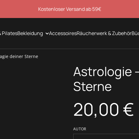
Kostenloser Versand ab 59€
 Pilates
Bekleidung
Accessoires
Räucherwerk & Zubehör
Bü
Magie deiner Sterne
Astrologie 
Sterne
20,00 €
AUTOR