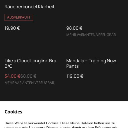
Räucherbündel Klarheit
AUSVERKAUFT
19,90 €
98,00 €
MEHR VARIANTEN VERFÜGBAR
%
Like a Cloud Longline Bra
Mandala – Training Now
B/C
Pants
34,00 €
68,00 €
119,00 €
MEHR VARIANTEN VERFÜGBAR
Cookies
Diese Website verwendet Cookies. Diese kleine Dateien helfen uns zu
verstehen, wie Sie unsere Dienste nutzen, damit wir Ihre Erfahrung mit