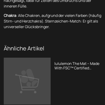
nachgesagt, ideal für Zeiten des Umbruchs und der
inneren Fülle.
Chakra
: Alle Chakren, aufgrund der vielen Farben (häufig
Stirn- und Herzchakra). Sternzeichen-Match: Er gilt als
universeller Glücksbringer.
Ähnliche Artikel
lululemon The Mat – Made
With FSC™ Certified
Rubber