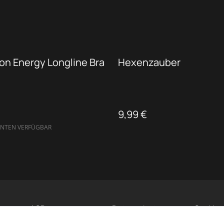
on Energy Longline Bra
Hexenzauber
9,99 €
ANTEN VERFÜGBAR
AGB
Datenschutz
Cookies