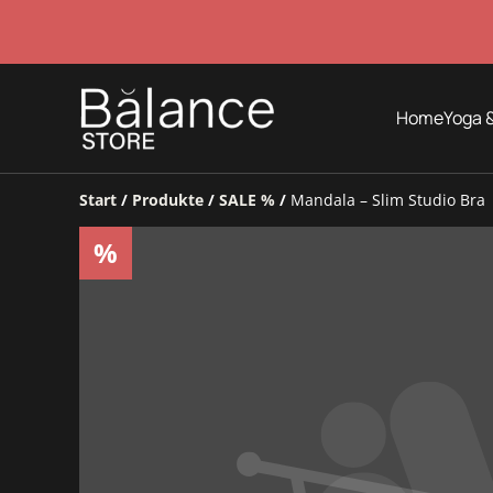
Home
Yoga &
Start
/
Produkte
/
SALE %
/
Mandala – Slim Studio Bra
%