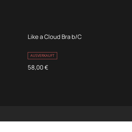
Like a Cloud Bra b/C
AUSVERKAUFT
58,00 €