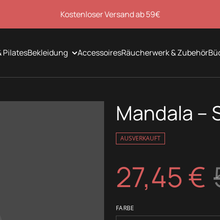
Kostenloser Versand ab 59€
 Pilates
Bekleidung
Accessoires
Räucherwerk & Zubehör
Bü
Mandala – S
AUSVERKAUFT
27,45 €
FARBE