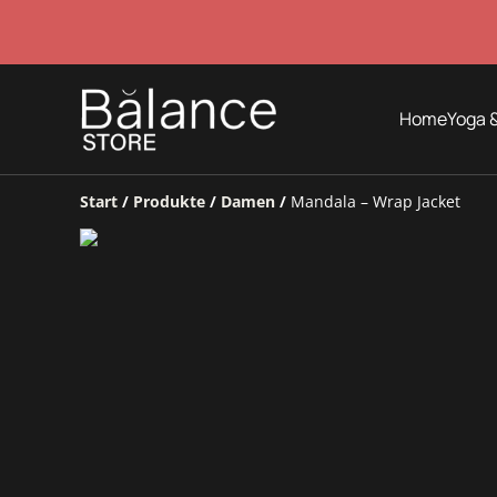
Home
Yoga &
Start
/
Produkte
/
Damen
/
Mandala – Wrap Jacket