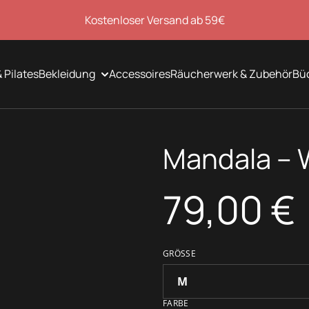
Kostenloser Versand ab 59€
 Pilates
Bekleidung
Accessoires
Räucherwerk & Zubehör
Bü
Mandala – 
79,00 €
GRÖSSE
FARBE