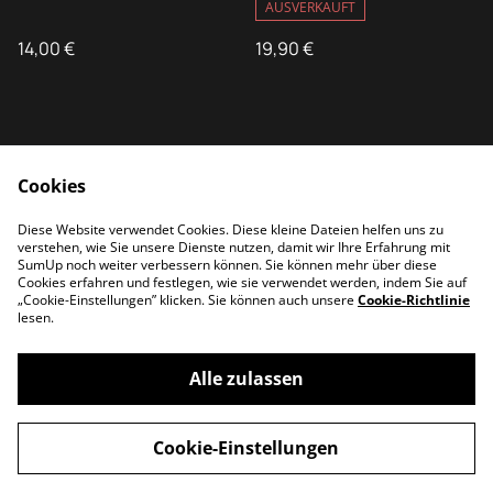
AUSVERKAUFT
14,00 €
19,90 €
Cookies
Diese Website verwendet Cookies. Diese kleine Dateien helfen uns zu
verstehen, wie Sie unsere Dienste nutzen, damit wir Ihre Erfahrung mit
Kontakt
AGB
SumUp noch weiter verbessern können. Sie können mehr über diese
Datenschutz
Cookies
Cookies erfahren und festlegen, wie sie verwendet werden, indem Sie auf
„Cookie-Einstellungen” klicken. Sie können auch unsere
Cookie-Richtlinie
lesen.
Alle zulassen
©
2026
Balance Store
Cookie-Einstellungen
powered by