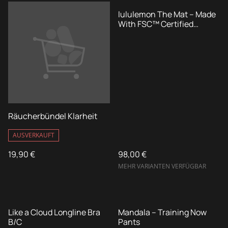
lululemon The Mat – Made
With FSC™ Certified
Rubber
Räucherbündel Klarheit
AUSVERKAUFT
19,90 €
98,00 €
MEHR VARIANTEN VERFÜGBAR
%
Like a Cloud Longline Bra
Mandala – Training Now
B/C
Pants