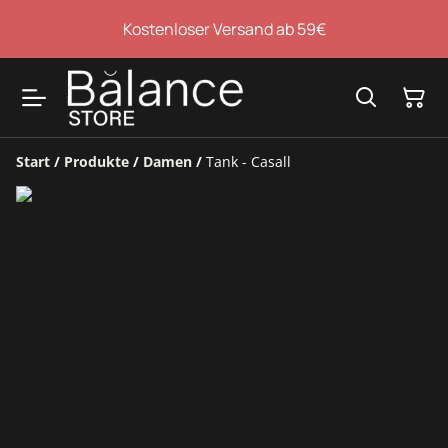
Kostenloser Versand ab 59€
Start
/
Produkte
/
Damen
/
Tank - Casall