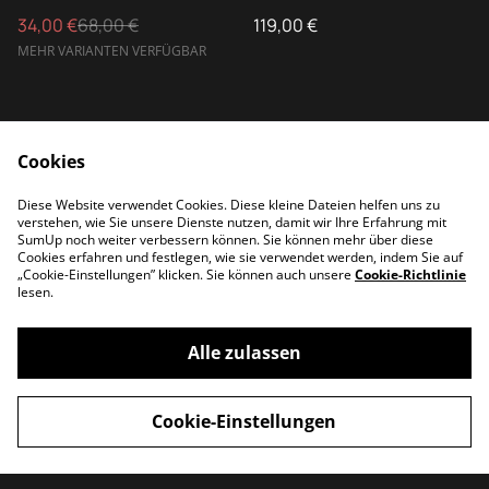
34,00 €
68,00 €
119,00 €
MEHR VARIANTEN VERFÜGBAR
Cookies
Diese Website verwendet Cookies. Diese kleine Dateien helfen uns zu
verstehen, wie Sie unsere Dienste nutzen, damit wir Ihre Erfahrung mit
Kontakt
AGB
SumUp noch weiter verbessern können. Sie können mehr über diese
Datenschutz
Cookies
Cookies erfahren und festlegen, wie sie verwendet werden, indem Sie auf
„Cookie-Einstellungen” klicken. Sie können auch unsere
Cookie-Richtlinie
lesen.
Alle zulassen
©
2026
Balance Store
Cookie-Einstellungen
powered by